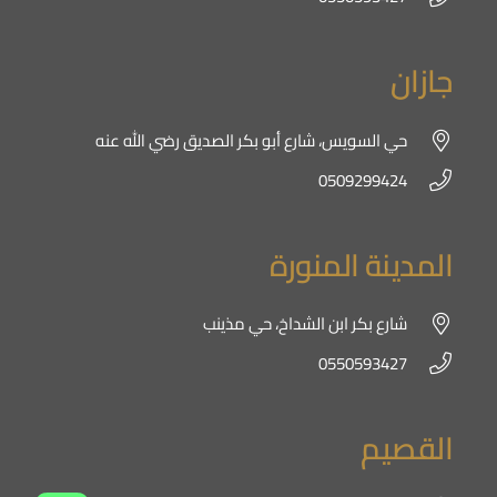
جازان
حي السويس، شارع أبو بكر الصديق رضي الله عنه
0509299424
المدينة المنورة
شارع بكر ابن الشداخ، حي مذينب
0550593427
القصيم