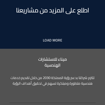
اطلع على المزيد من مشاريعنا
الدراسة الهيدرولوجية والهيدروليكية لمواقع
الدراسات الهيدرولوجية والهيدروليكية للجسور
الانهيارات الصخرية بطريق حائل – العلا
جمع البيانات المرورية وإعداد التقرير لمشروع
(B08-0707) طريق عقبة شعار
في منطقة البقيق
LOAD MORE
ميناء للاستشارات
الهندسية
تلتزم شركتنا بدعم رؤية المملكة 2030 من خلال تقديم خدمات
هندسية متطورة ومبتكرة تسهم في تحقيق أهداف الرؤية