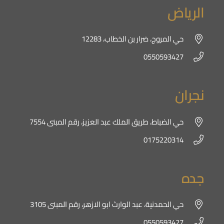
الرياض
حي المروج، ضرار بن الخطاب، 12283
0550593427
نجران
حي الضباط، طريق الملك عبد العزيز، رقم المبنى 7554
0175220314
جده
حي الحمدنية، عبد الوارث ابو الازهر، رقم المبنى 3105
0550593427